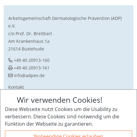
Arbeitsgemeinschaft Dermatologische Prävention (ADP)
e.V.
c/o Prof. Dr. Breitbart
Am Krankenhaus 1a
21614 Buxtehude
+49 40 20913-160
+49 40 20913-161
ed.vepda@ofni
Kontakt
Download
Wir verwenden Cookies!
Sitemap
Diese Webseite nutzt Cookies um die Usability zu
Impressum + Datenschutz
verbessern. Diese Cookies sind notwendig um die
Funktion der Webseite zu garantieren.
Notwendige Cookies erlauben