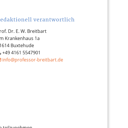
edaktionell verantwortlich
rof. Dr. E. W. Breitbart
m Krankenhaus 1a
1614 Buxtehude
+49 4161 5547901
ed.trabtierb-rosseforp@ofni
le teilzunehmen.