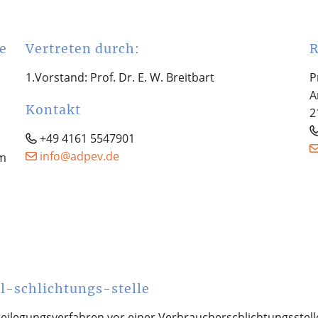
e
Vertreten durch:
R
1.Vorstand: Prof. Dr. E. W. Breitbart
P
A
Kontakt
2
+49 4161 5547901
ed.vepda@ofni
im
l-schlichtungs-stelle
itbeilegungsverfahren vor einer Verbraucherschlichtungsstel