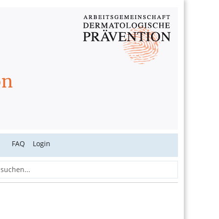
on
N
FAQ
Login