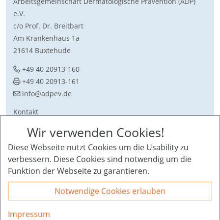
Arbeitsgemeinschaft Dermatologische Prävention (ADP)
e.V.
c/o Prof. Dr. Breitbart
Am Krankenhaus 1a
21614 Buxtehude
+49 40 20913-160
+49 40 20913-161
ed.vepda@ofni
Kontakt
Download
Wir verwenden Cookies!
Sitemap
Diese Webseite nutzt Cookies um die Usability zu
Impressum + Datenschutz
verbessern. Diese Cookies sind notwendig um die
Funktion der Webseite zu garantieren.
Notwendige Cookies erlauben
Impressum